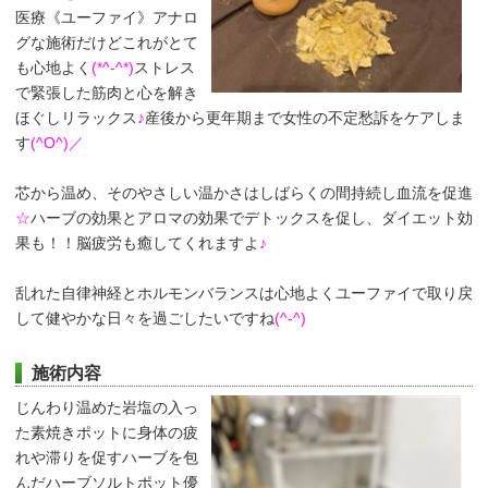
医療《ユーファイ》アナロ
グな施術だけどこれがとて
も心地よく
(*^-^*)
ストレス
で緊張した筋肉と心を解き
ほぐしリラックス
♪
産後から更年期まで女性の不定愁訴をケアしま
す
(^O^)／
芯から温め、そのやさしい温かさはしばらくの間持続し血流を促進
☆
ハーブの効果とアロマの効果でデトックスを促し、ダイエット効
果も！！脳疲労も癒してくれますよ
♪
乱れた自律神経とホルモンバランスは心地よくユーファイで取り戻
して健やかな日々を過ごしたいですね
(^-^)
施術内容
じんわり温めた岩塩の入っ
た素焼きポットに身体の疲
れや滞りを促すハーブを包
んだハーブソルトポット優