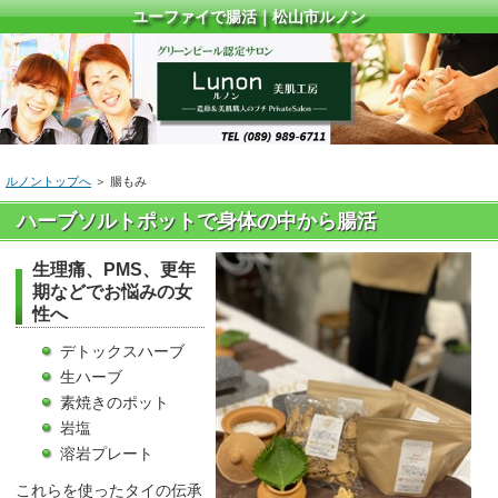
ユーファイで腸活｜松山市ルノン
ルノントップへ
＞ 腸もみ
ハーブソルトポットで身体の中から腸活
生理痛、PMS、更年
期などでお悩みの女
性へ
デトックスハーブ
生ハーブ
素焼きのポット
岩塩
溶岩プレート
これらを使ったタイの伝承