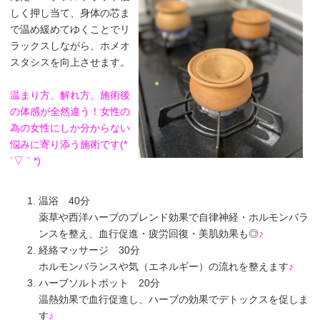
しく押し当て、身体の芯ま
で温め緩めてゆくことでリ
ラックスしながら、ホメオ
スタシスを向上させます。
温まり方、解れ方、施術後
の体感が全然違う！女性の
為の女性にしか分からない
悩みに寄り添う施術です(*
´▽｀*)
温浴 40分
薬草や西洋ハーブのブレンド効果で自律神経・ホルモンバラ
ンスを整え、血行促進・疲労回復・美肌効果も◎
♪
経絡マッサージ 30分
ホルモンバランスや気（エネルギー）の流れを整えます
♪
ハーブソルトポット 20分
温熱効果で血行促進し、ハーブの効果でデトックスを促しま
す
♪